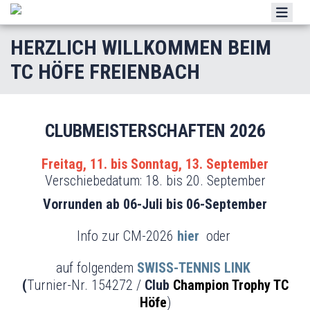
CLUB
HERZLICH WILLKOMMEN BEIM
NEWS
TC HÖFE FREIENBACH
SPIELBETRIEB
JUNIOREN
CLUBMEISTERSCHAFTEN 2026
TEAMS
Freitag, 11. bis Sonntag, 13. September
MITGLIEDSCHAFT
Verschiebedatum: 18. bis 20. September
GALERIE
Vorrunden ab 06-Juli bis 06-September
SPONSOREN & GÖNNER
Info zur CM-2026
hier
oder
KONTAKT
auf folgendem
SWISS-TENNIS LINK
(
Turnier-Nr. 154272 /
Club
Champion Trophy TC
Höfe
)